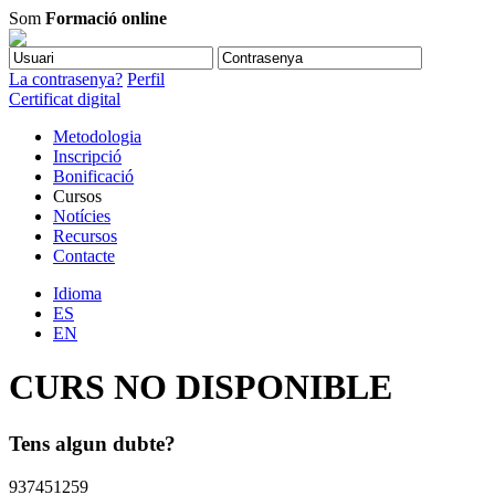
Som
Formació online
La contrasenya?
Perfil
Certificat digital
Metodologia
Inscripció
Bonificació
Cursos
Notícies
Recursos
Contacte
Idioma
ES
EN
CURS NO DISPONIBLE
Tens algun dubte?
937451259