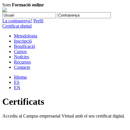
Som
Formació online
La contrasenya?
Perfil
Certificat digital
Metodologia
Inscripció
Bonificació
Cursos
Notícies
Recursos
Contacte
Idioma
ES
EN
Certificats
Accediu al Campus empresarial Virtual amb el seu certificat digital.