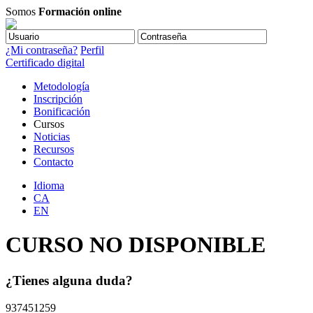
Somos
Formación online
¿Mi contraseña?
Perfil
Certificado digital
Metodología
Inscripción
Bonificación
Cursos
Noticias
Recursos
Contacto
Idioma
CA
EN
CURSO NO DISPONIBLE
¿Tienes alguna duda?
937451259